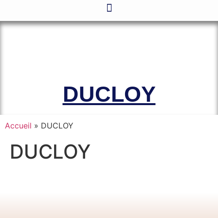
Le site officiel de l’Association
Amicale des Anciens Marins de Mers-
el-Kébir et des Familles des Victimes
DUCLOY
Accueil
»
DUCLOY
DUCLOY