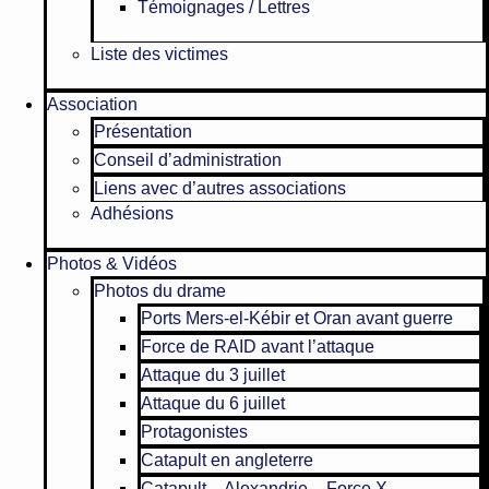
Témoignages / Lettres
Liste des victimes
Association
Présentation
Conseil d’administration
Liens avec d’autres associations
Adhésions
Photos & Vidéos
Photos du drame
Ports Mers-el-Kébir et Oran avant guerre
Force de RAID avant l’attaque
Attaque du 3 juillet
Attaque du 6 juillet
Protagonistes
Catapult en angleterre
Catapult – Alexandrie – Force X