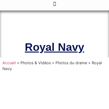
Le site officiel de l’Association
Amicale des Anciens Marins de Mers-
el-Kébir et des Familles des Victimes
Royal Navy
Accueil
» Photos & Vidéos » Photos du drame »
Royal
Navy