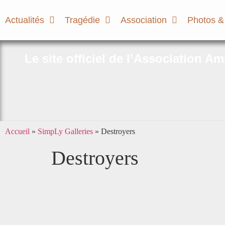
Actualités
Tragédie
Association
Photos &
Le site officiel de l’Association A
Accueil
»
SimpLy Galleries
»
Destroyers
Destroyers