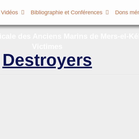
 Vidéos
Bibliographie et Conférences
Dons mém
micale des Anciens Marins de Mers-el-Ké
Victimes
Destroyers