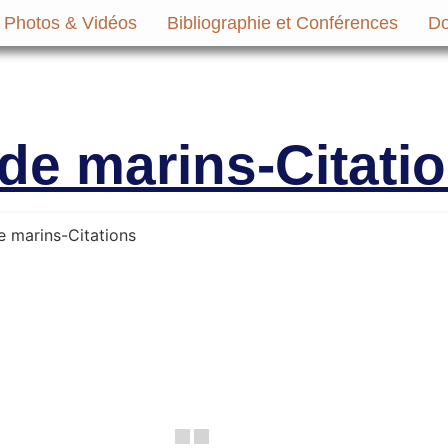
Photos & Vidéos
Bibliographie et Conférences
Do
micale des Anciens Marins de Mers-el-Ké
Victimes
de marins-Citati
e marins-Citations