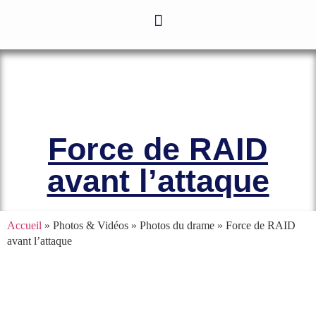
Le site officiel de l’Association
Amicale des Anciens Marins de Mers-
el-Kébir et des Familles des Victimes
Force de RAID
avant l’attaque
Accueil
» Photos & Vidéos » Photos du drame »
Force de RAID
avant l’attaque