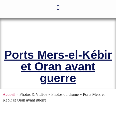
Le site officiel de l’Association
Amicale des Anciens Marins de Mers-
el-Kébir et des Familles des Victimes
Ports Mers-el-Kébir
et Oran avant
guerre
Accueil
» Photos & Vidéos » Photos du drame »
Ports Mers-el-
Kébir et Oran avant guerre