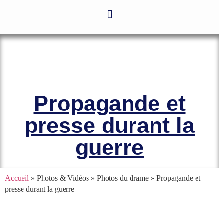
Le site officiel de l’Association
Amicale des Anciens Marins de Mers-
el-Kébir et des Familles des Victimes
Propagande et
presse durant la
guerre
Accueil
» Photos & Vidéos » Photos du drame »
Propagande et
presse durant la guerre