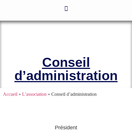
Le site officiel de l’Association
Amicale des Anciens Marins de Mers-
el-Kébir et des Familles des Victimes
Conseil
d’administration
Accueil
»
L’association
»
Conseil d’administration
Président