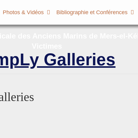
Photos & Vidéos
Bibliographie et Conférences
micale des Anciens Marins de Mers-el-Ké
Victimes
mpLy Galleries
lleries