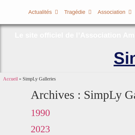
Actualités
Tragédie
Association
Le site officiel de l’Association A
Si
Accueil
»
SimpLy Galleries
Archives :
SimpLy Ga
1990
2023