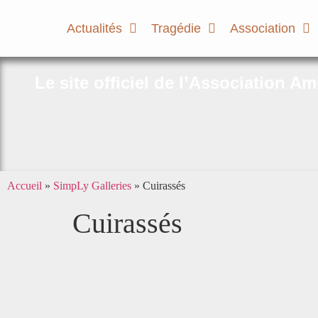
Actualités
Tragédie
Association
Le site officiel de l’Association A
Accueil
»
SimpLy Galleries
»
Cuirassés
Cuirassés