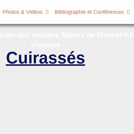
Photos & Vidéos
Bibliographie et Conférences
micale des Anciens Marins de Mers-el-Ké
Victimes
Cuirassés