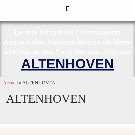
Le site officiel de l’Association
Amicale des Anciens Marins de Mers-
el-Kébir et des Familles des Victimes
ALTENHOVEN
Accueil
»
ALTENHOVEN
ALTENHOVEN