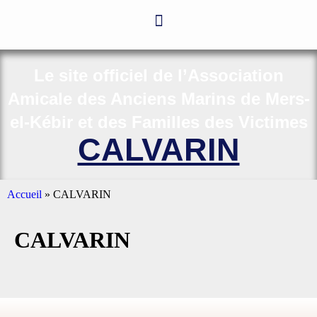
Le site officiel de l’Association
Amicale des Anciens Marins de Mers-
el-Kébir et des Familles des Victimes
CALVARIN
Accueil
»
CALVARIN
CALVARIN