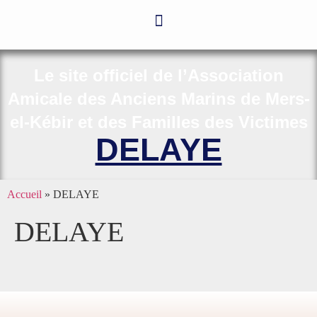
Le site officiel de l’Association
Amicale des Anciens Marins de Mers-
el-Kébir et des Familles des Victimes
DELAYE
Accueil
»
DELAYE
DELAYE