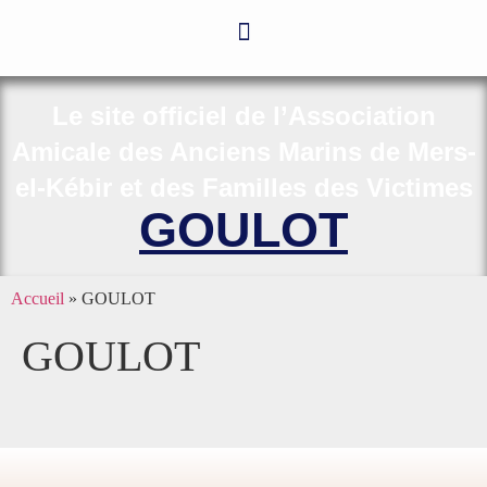
Le site officiel de l’Association
Amicale des Anciens Marins de Mers-
el-Kébir et des Familles des Victimes
GOULOT
Accueil
»
GOULOT
GOULOT