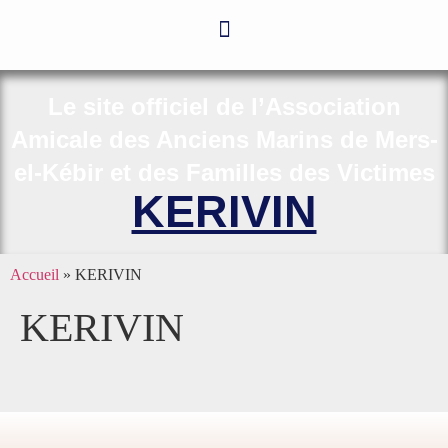
Le site officiel de l’Association
Amicale des Anciens Marins de Mers-
el-Kébir et des Familles des Victimes
KERIVIN
Accueil
»
KERIVIN
KERIVIN