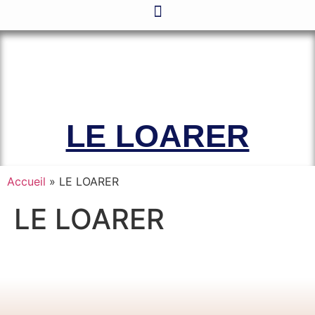
Le site officiel de l’Association
Amicale des Anciens Marins de Mers-
el-Kébir et des Familles des Victimes
LE LOARER
Accueil
»
LE LOARER
LE LOARER