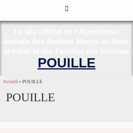
Le site officiel de l’Association
Amicale des Anciens Marins de Mers-
el-Kébir et des Familles des Victimes
POUILLE
Accueil
»
POUILLE
POUILLE