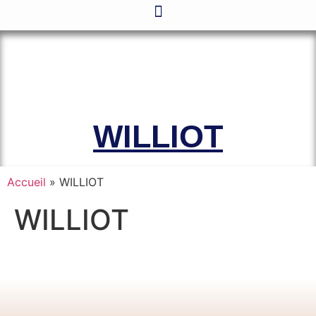
Le site officiel de l’Association
Amicale des Anciens Marins de Mers-
el-Kébir et des Familles des Victimes
WILLIOT
Accueil
»
WILLIOT
WILLIOT