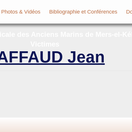
Photos & Vidéos
Bibliographie et Conférences
Do
micale des Anciens Marins de Mers-el-Ké
Victimes
AFFAUD Jean