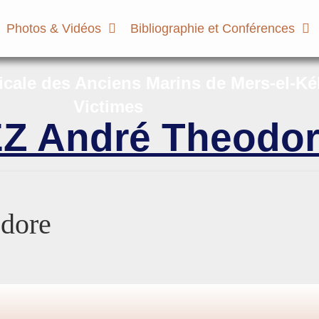
Photos & Vidéos
Bibliographie et Conférences
micale des Anciens Marins de Mers-el-Ké
Victimes
Z André Theodo
dore