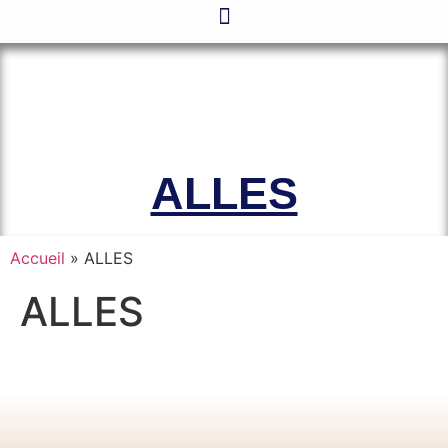
Le site officiel de l’Association
Amicale des Anciens Marins de Mers-
el-Kébir et des Familles des Victimes
ALLES
Accueil
»
ALLES
ALLES