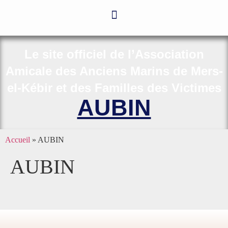
Le site officiel de l’Association
Amicale des Anciens Marins de Mers-
el-Kébir et des Familles des Victimes
AUBIN
Accueil
»
AUBIN
AUBIN