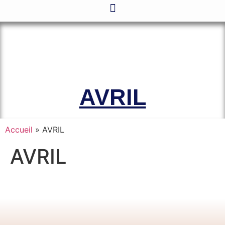
Le site officiel de l’Association
Amicale des Anciens Marins de Mers-
el-Kébir et des Familles des Victimes
AVRIL
Accueil
»
AVRIL
AVRIL