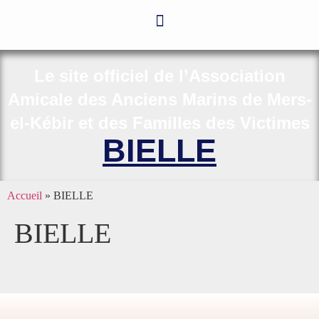
Le site officiel de l’Association
Amicale des Anciens Marins de Mers-
el-Kébir et des Familles des Victimes
BIELLE
Accueil
»
BIELLE
BIELLE