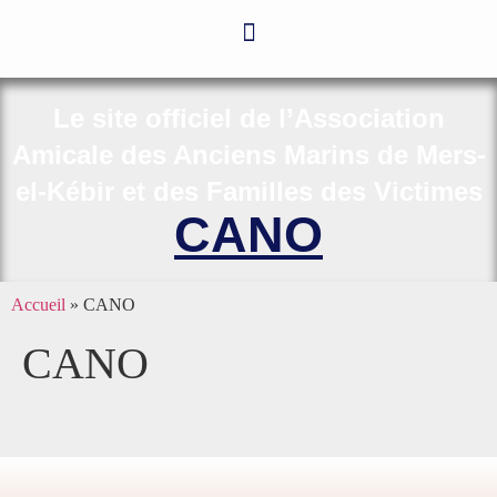
Le site officiel de l’Association
Amicale des Anciens Marins de Mers-
el-Kébir et des Familles des Victimes
CANO
Accueil
»
CANO
CANO