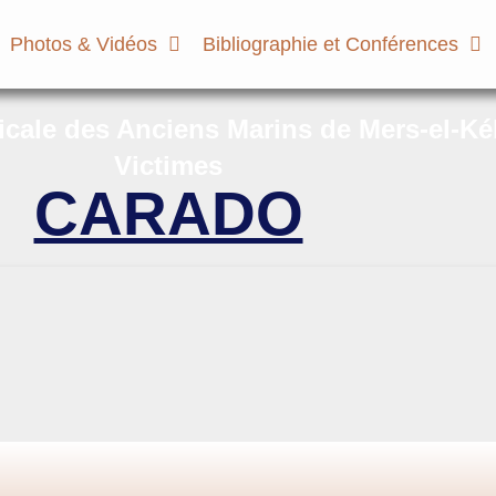
Photos & Vidéos
Bibliographie et Conférences
micale des Anciens Marins de Mers-el-Ké
Victimes
CARADO