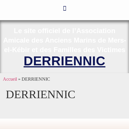
Le site officiel de l’Association
Amicale des Anciens Marins de Mers-
el-Kébir et des Familles des Victimes
DERRIENNIC
Accueil
»
DERRIENNIC
DERRIENNIC