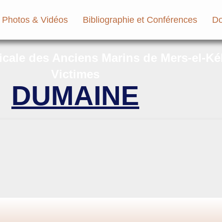
Photos & Vidéos
Bibliographie et Conférences
Do
micale des Anciens Marins de Mers-el-Ké
Victimes
DUMAINE