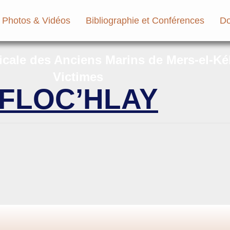
Photos & Vidéos
Bibliographie et Conférences
Do
micale des Anciens Marins de Mers-el-Ké
Victimes
FLOC’HLAY