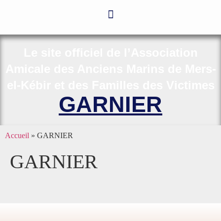
Le site officiel de l’Association
Amicale des Anciens Marins de Mers-
el-Kébir et des Familles des Victimes
GARNIER
Accueil
»
GARNIER
GARNIER