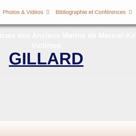
Photos & Vidéos
Bibliographie et Conférences
micale des Anciens Marins de Mers-el-Ké
Victimes
GILLARD