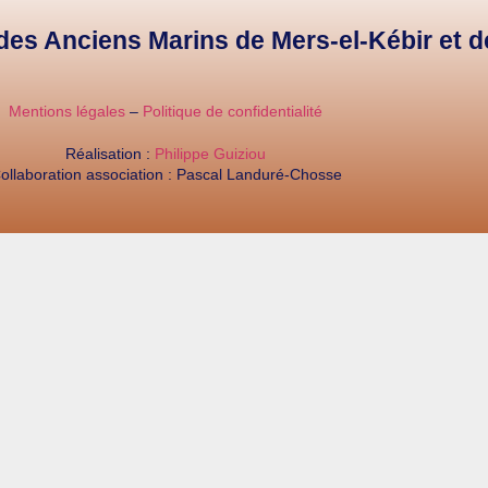
e des Anciens Marins de Mers-el-Kébir et 
Mentions légales
–
Politique de confidentialité
Réalisation :
Philippe Guiziou
ollaboration association : Pascal Landuré-Chosse