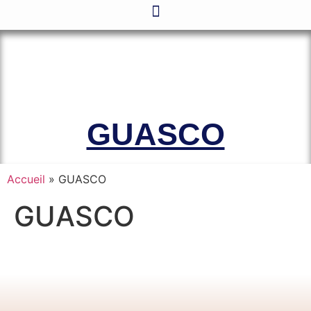
Le site officiel de l’Association
Amicale des Anciens Marins de Mers-
el-Kébir et des Familles des Victimes
GUASCO
Accueil
»
GUASCO
GUASCO