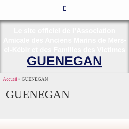
Le site officiel de l’Association
Amicale des Anciens Marins de Mers-
el-Kébir et des Familles des Victimes
GUENEGAN
Accueil
»
GUENEGAN
GUENEGAN