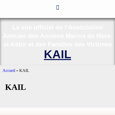
Le site officiel de l’Association
Amicale des Anciens Marins de Mers-
el-Kébir et des Familles des Victimes
KAIL
Accueil
»
KAIL
KAIL