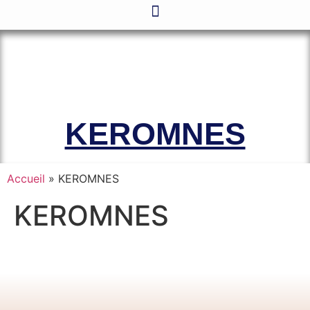
Le site officiel de l’Association
Amicale des Anciens Marins de Mers-
el-Kébir et des Familles des Victimes
KEROMNES
Accueil
»
KEROMNES
KEROMNES