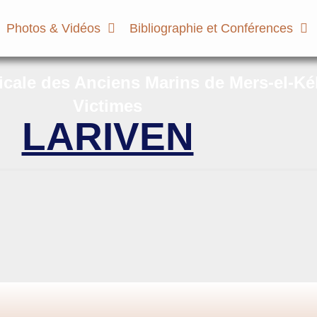
Photos & Vidéos
Bibliographie et Conférences
micale des Anciens Marins de Mers-el-Ké
Victimes
LARIVEN