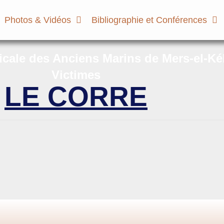
Photos & Vidéos
Bibliographie et Conférences
micale des Anciens Marins de Mers-el-Ké
Victimes
LE CORRE