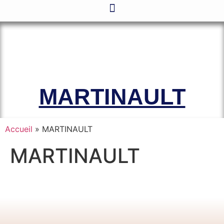
Le site officiel de l’Association
Amicale des Anciens Marins de Mers-
el-Kébir et des Familles des Victimes
MARTINAULT
Accueil
»
MARTINAULT
MARTINAULT