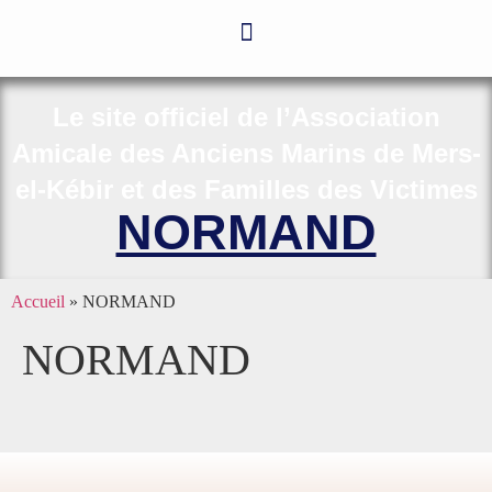
Le site officiel de l’Association
Amicale des Anciens Marins de Mers-
el-Kébir et des Familles des Victimes
NORMAND
Accueil
»
NORMAND
NORMAND