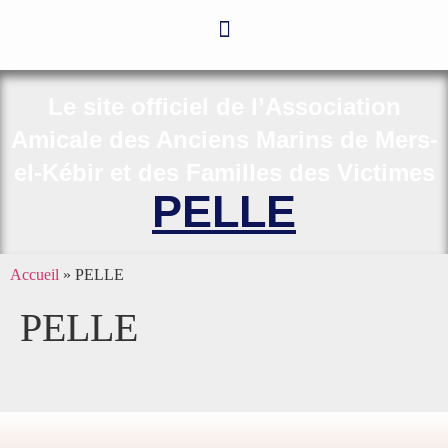
Le site officiel de l’Association
Amicale des Anciens Marins de Mers-
el-Kébir et des Familles des Victimes
PELLE
Accueil
»
PELLE
PELLE