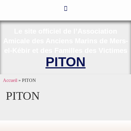
Le site officiel de l’Association
Amicale des Anciens Marins de Mers-
el-Kébir et des Familles des Victimes
PITON
Accueil
»
PITON
PITON