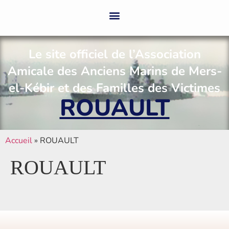
Le site officiel de l’Association
Amicale des Anciens Marins de Mers-
el-Kébir et des Familles des Victimes
ROUAULT
Accueil
»
ROUAULT
ROUAULT