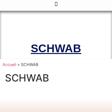
Le site officiel de l’Association
Amicale des Anciens Marins de Mers-
el-Kébir et des Familles des Victimes
SCHWAB
Accueil
»
SCHWAB
SCHWAB