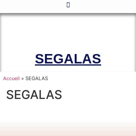
Le site officiel de l’Association
Amicale des Anciens Marins de Mers-
el-Kébir et des Familles des Victimes
SEGALAS
Accueil
»
SEGALAS
SEGALAS