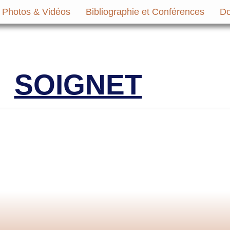
Photos & Vidéos
Bibliographie et Conférences
Do
micale des Anciens Marins de Mers-el-Ké
Victimes
SOIGNET