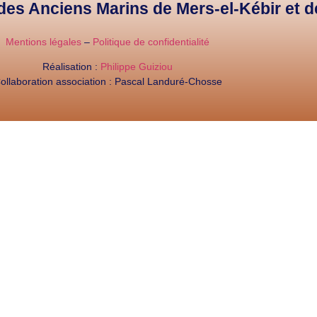
e des Anciens Marins de Mers-el-Kébir et 
Mentions légales
–
Politique de confidentialité
Réalisation :
Philippe Guiziou
ollaboration association : Pascal Landuré-Chosse