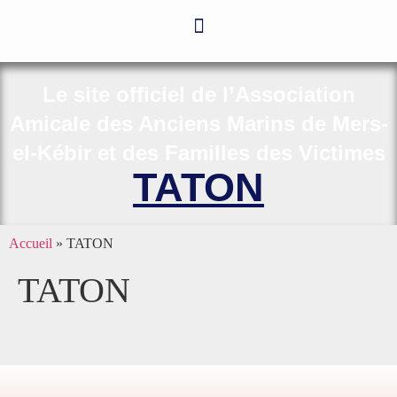
Le site officiel de l’Association
Amicale des Anciens Marins de Mers-
el-Kébir et des Familles des Victimes
TATON
Accueil
»
TATON
TATON