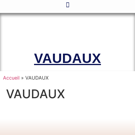
Le site officiel de l’Association
Amicale des Anciens Marins de Mers-
el-Kébir et des Familles des Victimes
VAUDAUX
Accueil
»
VAUDAUX
VAUDAUX