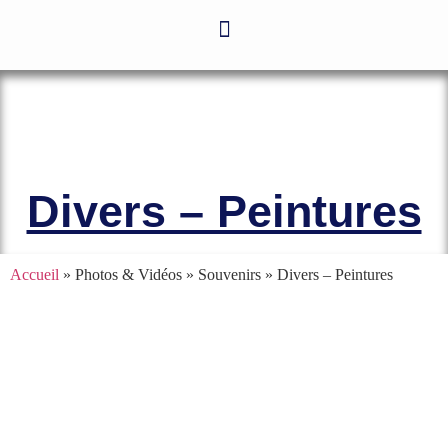
Le site officiel de l’Association
Amicale des Anciens Marins de Mers-
el-Kébir et des Familles des Victimes
Divers – Peintures
Accueil
» Photos & Vidéos » Souvenirs »
Divers – Peintures