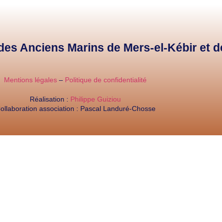
e des Anciens Marins de Mers-el-Kébir et 
Mentions légales
–
Politique de confidentialité
Réalisation :
Philippe Guiziou
ollaboration association : Pascal Landuré-Chosse