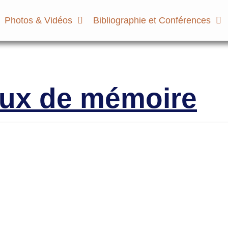
Photos & Vidéos
Bibliographie et Conférences
micale des Anciens Marins de Mers-el-Ké
Victimes
eux de mémoire